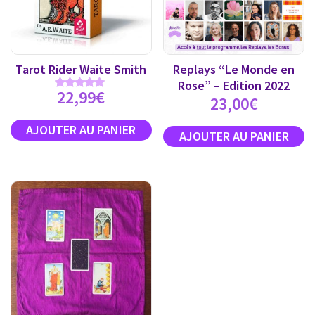
Tarot Rider Waite Smith
Replays “Le Monde en
Rose” – Edition 2022
22,99
€
Note
23,00
€
4.89
sur 5