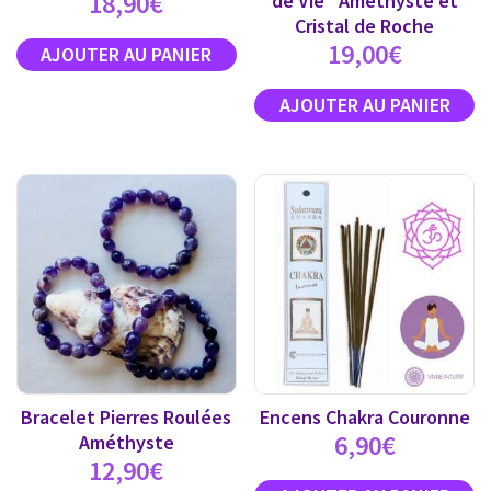
18,90
€
de Vie” Améthyste et
Cristal de Roche
19,00
€
Bracelet Pierres Roulées
Encens Chakra Couronne
6,90
€
Améthyste
12,90
€