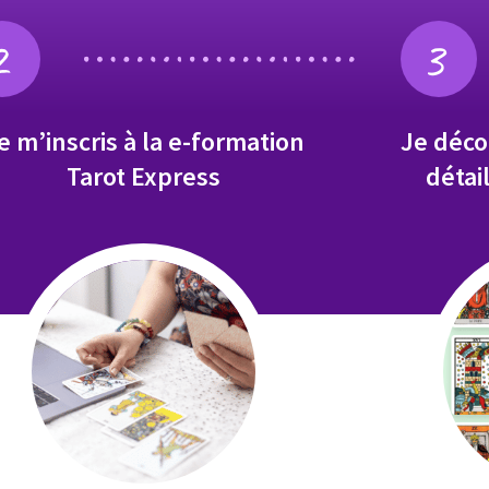
2
3
e m’inscris à la e-formation
Je décou
Tarot Express
détai