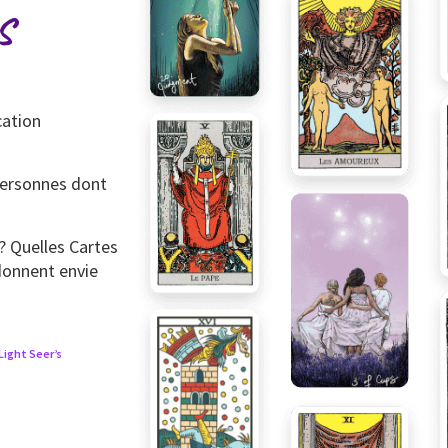
s
cation
 personnes dont
? Quelles Cartes
donnent envie
Light Seer’s