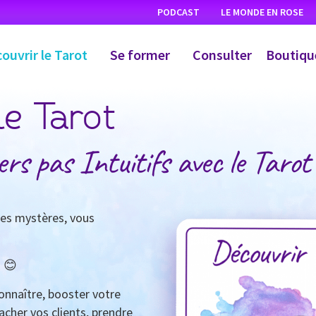
PODCAST
LE MONDE EN ROSE
ouvrir le Tarot
Se former
Consulter
Boutiqu
le Tarot
ers pas Intuitifs avec le Tarot
ses mystères, vous
. 😊
onnaître, booster votre
cher vos clients, prendre