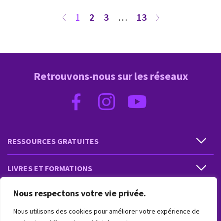
1
2
3
…
13
Retrouvons-nous sur les réseaux
RESSOURCES GRATUITES
LIVRES ET FORMATIONS
Nous respectons votre vie privée.
PRESTATIONS ET PRODUITS
Nous utilisons des cookies pour améliorer votre expérience de