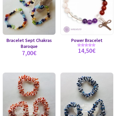
Bracelet Sept Chakras
Power Bracelet
Baroque
14,50
€
Note
7,00
€
5.00
sur 5