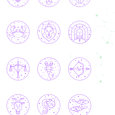
BÉLIER
TAUREAU
GÉMEAUX
CANCER
LION
VIERGE
BALANCE
SCORPION
SAGITTAIRE