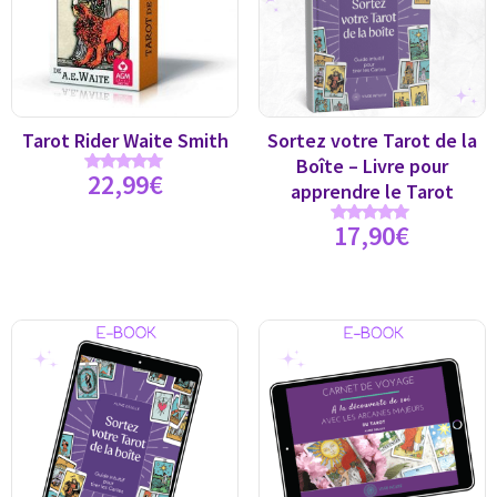
Tarot Rider Waite Smith
Sortez votre Tarot de la
Boîte – Livre pour
22,99
€
Note
apprendre le Tarot
4.89
sur 5
17,90
€
Note
5.00
sur 5