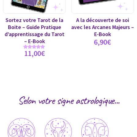
Sortez votre Tarot de la
A la découverte de soi
Boite – Guide Pratique
avec les Arcanes Majeurs –
d’apprentissage du Tarot
E-Book
6,90
€
– E-Book
11,00
€
Note
5.00
sur 5
Selon votre signe astrologique...