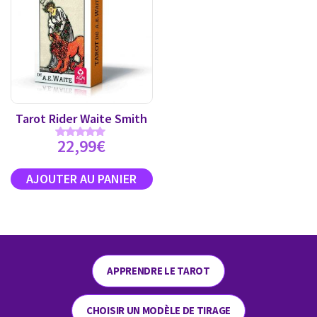
Tarot Rider Waite Smith
22,99
€
Note
4.89
sur 5
APPRENDRE LE TAROT
CHOISIR UN MODÈLE DE TIRAGE