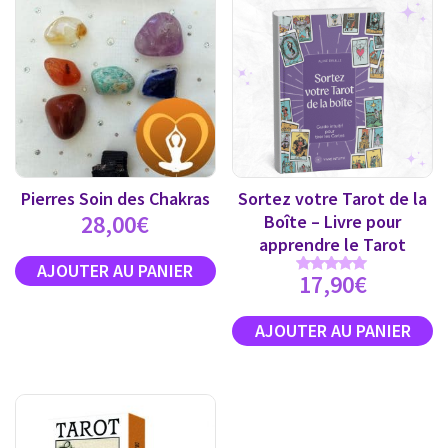
Pierres Soin des Chakras
Sortez votre Tarot de la
28,00
€
Boîte – Livre pour
apprendre le Tarot
17,90
€
Note
5.00
sur 5