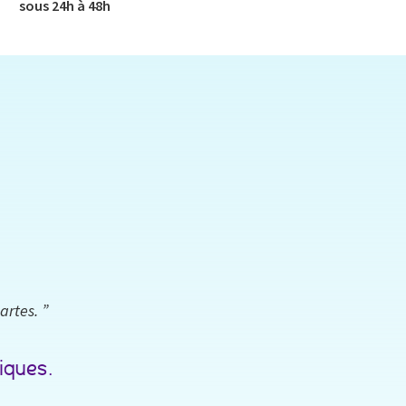
sous 24h à 48h​
artes. ”
iques.