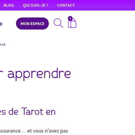
BLOG
QUI SUIS-JE ?
CONTACT
0
e
MON ESPACE
arot
ur apprendre
es de Tarot en
 assurance… et vous n’avez pas