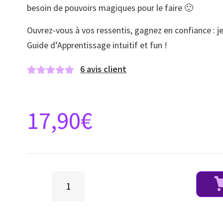
besoin de pouvoirs magiques pour le faire 🙂
Ouvrez-vous à vos ressentis, gagnez en confiance : j
Guide d’Apprentissage intuitif et fun !
6
avis client
Noté
5
5.00
sur 5 basé
sur
notations
17,90
€
client