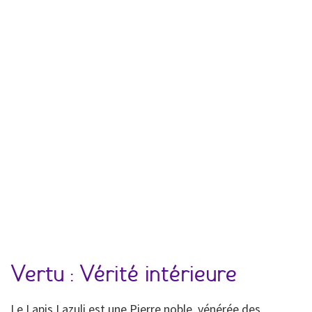
Vertu : Vérité intérieure
Le Lapis Lazuli est une Pierre noble, vénérée des