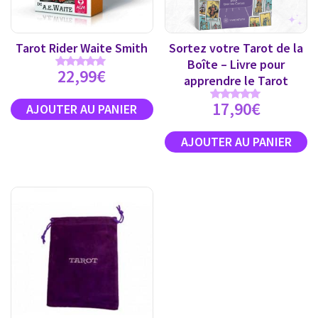
Tarot Rider Waite Smith
Sortez votre Tarot de la
Boîte – Livre pour
22,99
€
Note
apprendre le Tarot
4.89
sur 5
17,90
€
Note
5.00
sur 5