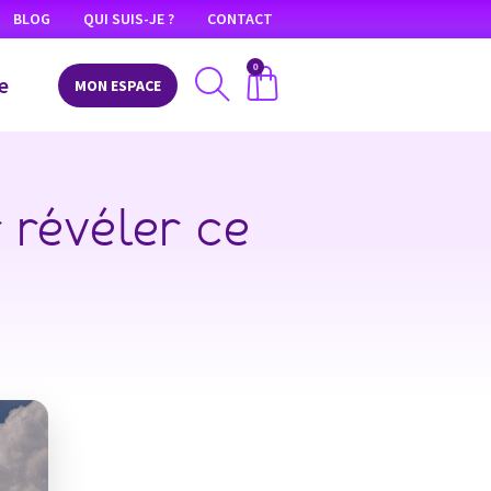
BLOG
QUI SUIS-JE ?
CONTACT
0
e
MON ESPACE
 révéler ce