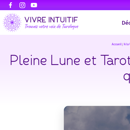
Déc
Accueil
/
A la
Pleine Lune et Taro
q