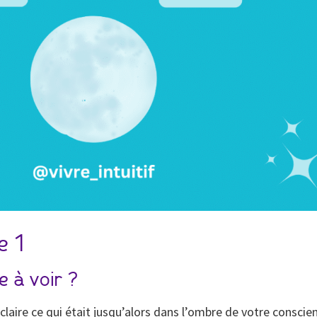
e 1
e à voir ?
aire ce qui était jusqu’alors dans l’ombre de votre conscie