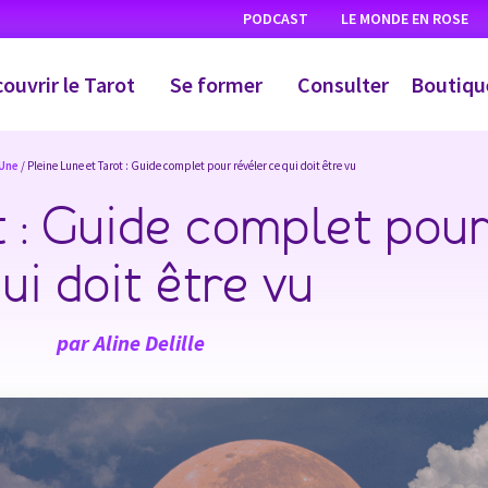
PODCAST
LE MONDE EN ROSE
ouvrir le Tarot
Se former
Consulter
Boutiqu
 Une
/ Pleine Lune et Tarot : Guide complet pour révéler ce qui doit être vu
t : Guide complet pour
ui doit être vu
par
Aline Delille