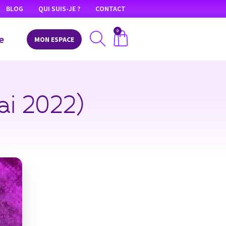
BLOG
QUI SUIS-JE ?
CONTACT
0
e
MON ESPACE
ai 2022)