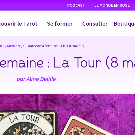
PODCAST
LE MONDE EN ROSE
ouvrir le Tarot
Se former
Consulter
Boutiqu
eil
/
Guidance
/ Guidance de la Semaine : La Tour (8 mai 2022)
emaine : La Tour (8 m
par
Aline Delille