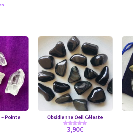
en
.
 – Pointe
Obsidienne Oeil Céleste
3,90
€
Note