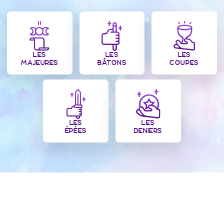
LES
LES
LES
MAJEURES
BÂTONS
COUPES
LES
LES
ÉPÉES
DENIERS