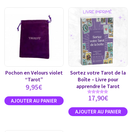
Pochon en Velours violet
Sortez votre Tarot de la
“Tarot”
Boîte – Livre pour
9,95
€
apprendre le Tarot
17,90
€
Note
5.00
sur 5