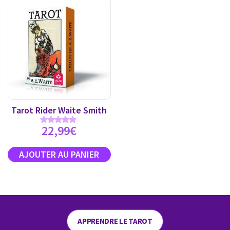
Tarot Rider Waite Smith
22,99
€
Note
4.89
sur 5
APPRENDRE LE TAROT