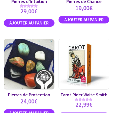
Pierres d’Intuition
Pierres de Chance
19,00
€
29,00
€
Note
5.00
sur 5
Pierres de Protection
Tarot Rider Waite Smith
24,00
€
22,99
€
Note
4.89
sur 5