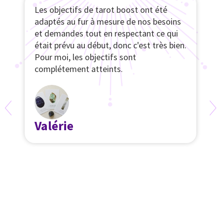
Les objectifs de tarot boost ont été
M
adaptés au fur à mesure de nos besoins
b
et demandes tout en respectant ce qui
v
était prévu au début, donc c'est très bien.
J
Pour moi, les objectifs sont
f
complétement atteints.
s
v
l
a
q
Valérie
d