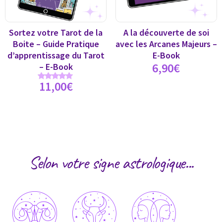
Sortez votre Tarot de la
A la découverte de soi
Boite – Guide Pratique
avec les Arcanes Majeurs –
d’apprentissage du Tarot
E-Book
6,90
€
– E-Book
11,00
€
Note
5.00
sur 5
Selon votre signe astrologique...