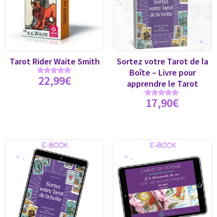
Tarot Rider Waite Smith
Sortez votre Tarot de la
Boîte – Livre pour
22,99
€
Note
apprendre le Tarot
4.89
sur 5
17,90
€
Note
5.00
sur 5