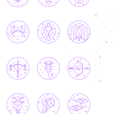
BÉLIER
TAUREAU
GÉMEAUX
CANCER
LION
VIERGE
BALANCE
SCORPION
SAGITTAIRE