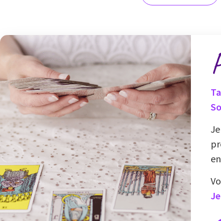
P
Ta
So
Je
pr
en
Vo
Je