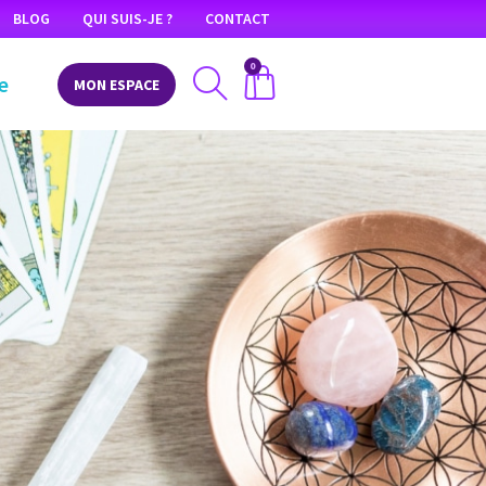
BLOG
QUI SUIS-JE ?
CONTACT
0
e
MON ESPACE