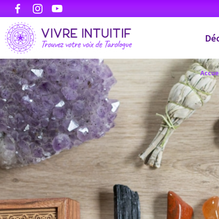
Déc
Accue