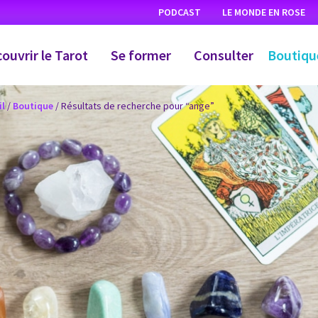
PODCAST
LE MONDE EN ROSE
ouvrir le Tarot
Se former
Consulter
Boutiqu
il
/
Boutique
/ Résultats de recherche pour “ange”