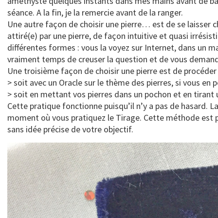
améthyste quelques instants dans mes mains avant de batt
séance. A la fin, je la remercie avant de la ranger.
Une autre façon de choisir une pierre… est de se laisser ch
attiré(e) par une pierre, de façon intuitive et quasi irrési
différentes formes : vous la voyez sur Internet, dans un m
vraiment temps de creuser la question et de vous demander
Une troisième façon de choisir une pierre est de procéder 
> soit avec un Oracle sur le thème des pierres, si vous en 
> soit en mettant vos pierres dans un pochon et en tirant 
Cette pratique fonctionne puisqu’il n’y a pas de hasard. L
moment où vous pratiquez le Tirage. Cette méthode est pa
sans idée précise de votre objectif.