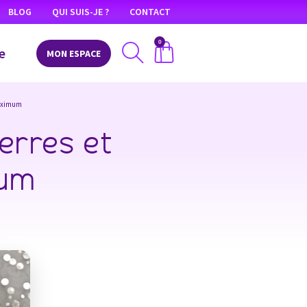
BLOG
QUI SUIS-JE ?
CONTACT
0
e
MON ESPACE
 maximum
ierres et
mum