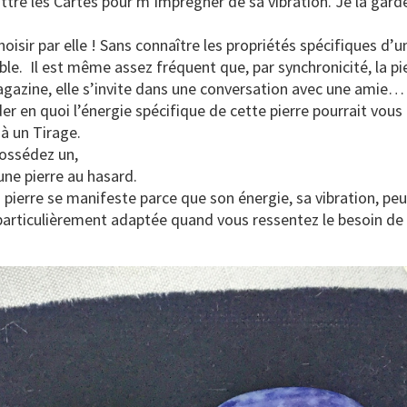
re les Cartes pour m’imprégner de sa vibration. Je la gard
oisir par elle ! Sans connaître les propriétés spécifiques d’u
stible. Il est même assez fréquent que, par synchronicité, la 
agazine, elle s’invite dans une conversation avec une amie… 
 en quoi l’énergie spécifique de cette pierre pourrait vous
à un Tirage.
possédez un,
une pierre au hasard.
a pierre se manifeste parce que son énergie, sa vibration, pe
rticulièrement adaptée quand vous ressentez le besoin de tr