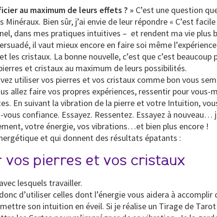
ficier au maximum de leurs effets ? »
C’est une question qu
Minéraux. Bien sûr, j’ai envie de leur répondre « C’est facile 
 dans mes pratiques intuitives – et rendent ma vie plus bel
e persuadé, il vaut mieux encore en faire soi même l’expérienc
et les cristaux. La bonne nouvelle, c’est que c’est beaucoup pl
pierres et cristaux au maximum de leurs possibilités.
ez utiliser vos pierres et vos cristaux comme bon vous semb
 Vous allez faire vos propres expériences, ressentir pour vous
es. En suivant la vibration de la pierre et votre Intuition, vo
ites-vous confiance. Essayez. Ressentez. Essayez à nouveau
sement, votre énergie, vos vibrations…et bien plus encore !
énergétique et qui donnent des résultats épatants :
r vos pierres et vos cristaux
avec lesquels travailler.
donc d’utiliser celles dont l’énergie vous aidera à accomplir 
mettre son intuition en éveil. Si je réalise un Tirage de Taro