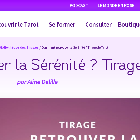
PODCAST
LE MONDE EN ROSE
ouvrir le Tarot
Se former
Consulter
Boutiqu
Bibliothèque des Tirages
/ Comment retrouver la Sérénité ? Tirage de Tarot
 la Sérénité ? Tirage
par
Aline Delille