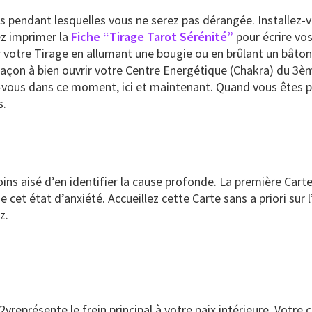
s pendant lesquelles vous ne serez pas dérangée. Installez-
ez imprimer la
Fiche “Tirage Tarot Sérénité”
pour écrire vos 
 votre Tirage en allumant une bougie ou en brûlant un bâton
açon à bien ouvrir votre Centre Energétique (Chakra) du 3èm
-vous dans ce moment, ici et maintenant. Quand vous êtes prê
s.
moins aisé d’en identifier la cause profonde. La première Car
cet état d’anxiété. Accueillez cette Carte sans a priori sur l
z.
vreprésente le frein principal à votre paix intérieure. Votr