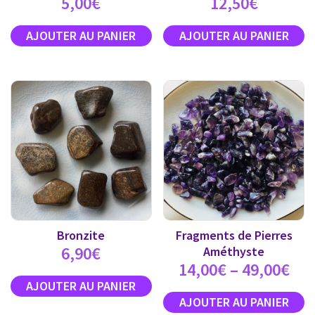
5,00
€
12,50
€
Bronzite
Fragments de Pierres
6,90
€
Améthyste
14,00
€
–
49,00
€