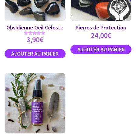
Obsidienne Oeil Céleste
Pierres de Protection
24,00
€
3,90
€
Note
5.00
sur 5