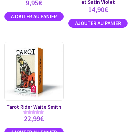
9,95
€
et Satin Violet
14,90
€
Tarot Rider Waite Smith
22,99
€
Note
4.89
sur 5