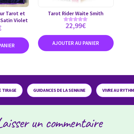
ur Tarot et
Tarot Rider Waite Smith
 Satin Violet
22,99
€
Note
€
4.89
sur 5
E TIRAGE
GUIDANCES DE LA SEMAINE
VIVRE AU RYTH
Laisser un commentaire