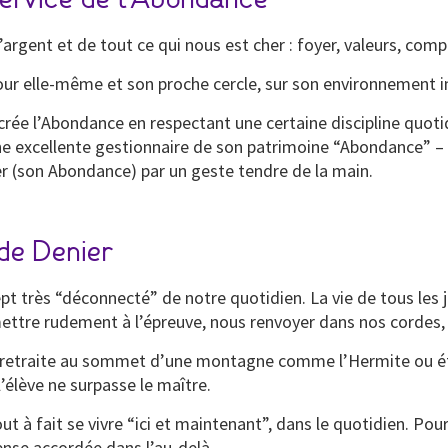
l’argent et de tout ce qui nous est cher : foyer, valeurs, co
 pour elle-même et son proche cercle, sur son environnement
crée l’Abondance en respectant une certaine discipline quoti
une excellente gestionnaire de son patrimoine “Abondance” – 
ier (son Abondance) par un geste tendre de la main.
de Denier
très “déconnecté” de notre quotidien. La vie de tous les j
ttre rudement à l’épreuve, nous renvoyer dans nos cordes, h
 une retraite au sommet d’une montagne comme l’Hermite ou 
’élève ne surpasse le maître.
 à fait se vivre “ici et maintenant”, dans le quotidien. Pour e
ense accordée dans l’au-delà.