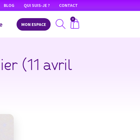
BLOG
QUI SUIS-JE ?
CONTACT
0
e
MON ESPACE
er (11 avril