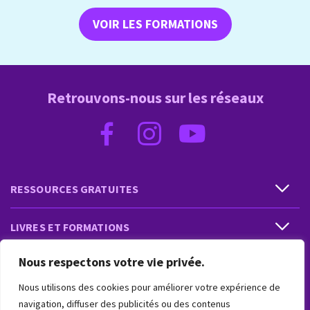
VOIR LES FORMATIONS
Retrouvons-nous sur les réseaux
RESSOURCES GRATUITES
LIVRES ET FORMATIONS
Nous respectons votre vie privée.
PRESTATIONS ET PRODUITS
Nous utilisons des cookies pour améliorer votre expérience de
VIVRE INTUITIF
navigation, diffuser des publicités ou des contenus