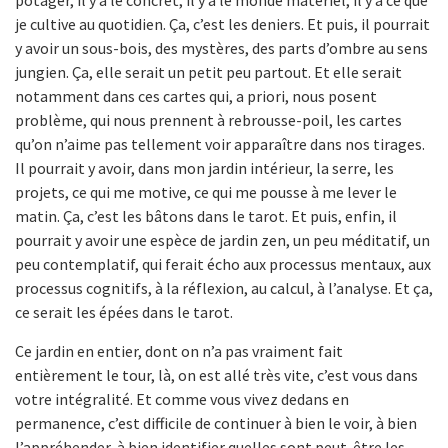
potager, il y a le concret, il y a le monde matériel, il y a ce que
je cultive au quotidien. Ça, c’est les deniers. Et puis, il pourrait
y avoir un sous-bois, des mystères, des parts d’ombre au sens
jungien. Ça, elle serait un petit peu partout. Et elle serait
notamment dans ces cartes qui, a priori, nous posent
problème, qui nous prennent à rebrousse-poil, les cartes
qu’on n’aime pas tellement voir apparaître dans nos tirages.
Il pourrait y avoir, dans mon jardin intérieur, la serre, les
projets, ce qui me motive, ce qui me pousse à me lever le
matin. Ça, c’est les bâtons dans le tarot. Et puis, enfin, il
pourrait y avoir une espèce de jardin zen, un peu méditatif, un
peu contemplatif, qui ferait écho aux processus mentaux, aux
processus cognitifs, à la réflexion, au calcul, à l’analyse. Et ça,
ce serait les épées dans le tarot.
Ce jardin en entier, dont on n’a pas vraiment fait
entièrement le tour, là, on est allé très vite, c’est vous dans
votre intégralité. Et comme vous vivez dedans en
permanence, c’est difficile de continuer à bien le voir, à bien
l’appréhender, à bien identifier quelles sont peut-être les