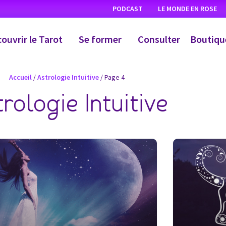
PODCAST
LE MONDE EN ROSE
ouvrir le Tarot
Se former
Consulter
Boutiqu
Accueil
/
Astrologie Intuitive
/
Page 4
rologie Intuitive