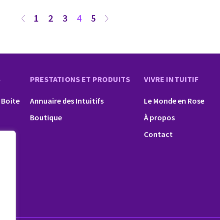
1
2
3
4
5
S
PRESTATIONS ET PRODUITS
VIVRE INTUITIF
 Boite
Annuaire des Intuitifs
Le Monde en Rose
Boutique
À propos
Contact