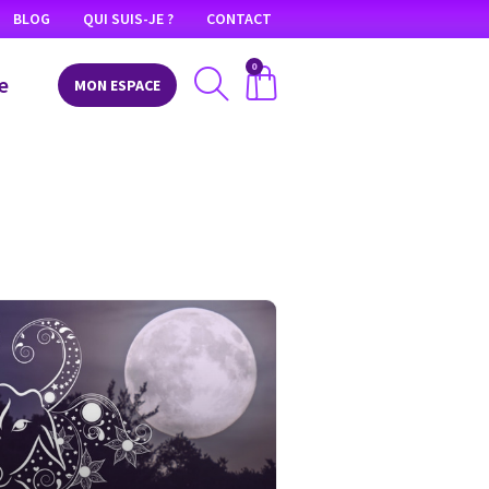
BLOG
QUI SUIS-JE ?
CONTACT
0
e
MON ESPACE