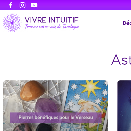
Déc
Ast