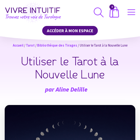
0
ACCÉDER À MON ESPACE
Accueil
/
Tarot
/
Bibliothèque des Tirages
/ Utiliser le Tarot à la Nouvelle Lune
Utiliser le Tarot à la
Nouvelle Lune
par
Aline Delille