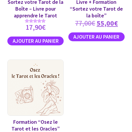
Sortez votre Tarot de la
Livre + Formation
Boîte – Livre pour
“Sortez votre Tarot de
apprendre le Tarot
la boîte”
77,00
€
55,00
€
17,90
€
Note
5.00
sur 5
Formation “Osez le
Tarot et les Oracles”