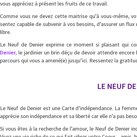
vous appréciez à présent les fruits de ce travail.
Comme vous ne devez cette maitrise qu’à vous-même, votr
sentez capable de subvenir à vos besoins, d’assurer un flu
libre.
Le Neuf de Denier exprime ce moment si plaisant qui con
Denier
,
le jardinier un brin déçu de devoir attendre encore
parcours qui vous a amené(e) jusqu’ici. Ressentez la gratitud
LE NEUF DE
Le Neuf de Denier est une Carte d’indépendance. La femme d
apprécie son indépendance et sa liberté car elle n’a pas beso
Si vous êtes à la recherche de l’amour, le Neuf de Denier
Vivez une vie riche de ce qui fait vibrer votre Coeur – amis