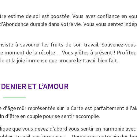
e estime de soi est boostée. Vous avez confiance en vou
x d’Abondance durable dans votre vie. Vous vous sentez indé
siste à savourer les fruits de son travail. Souvenez-vou
 le moment de la récolte… Vous y êtes à présent ! Profitez 
e et la joie immense que procure le travail bien fait.
 DENIER ET L’AMOUR
’âge mûr représentée sur la Carte est parfaitement à l’ais
in d’être en couple pour se sentir accomplie.
 indique que vous devez d’abord vous sentir en harmonie av
, hobbys, travail, performances… Remplissez votre vie des bo