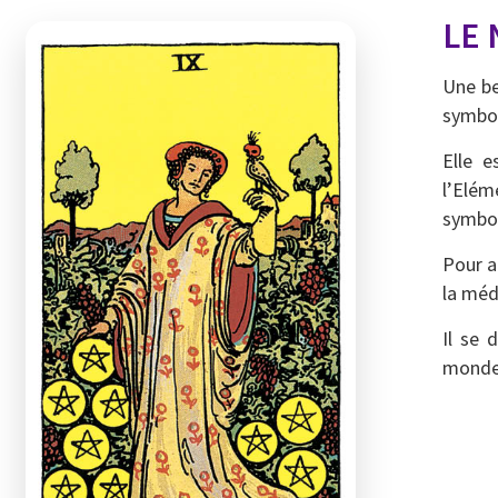
LE 
Une be
symbol
Elle 
l’Elém
symbol
Pour a
la méd
Il se 
monde