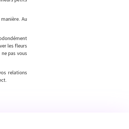
e manière. Au
prodondément
er les fleurs
à ne pas vous
vos relations
ect.