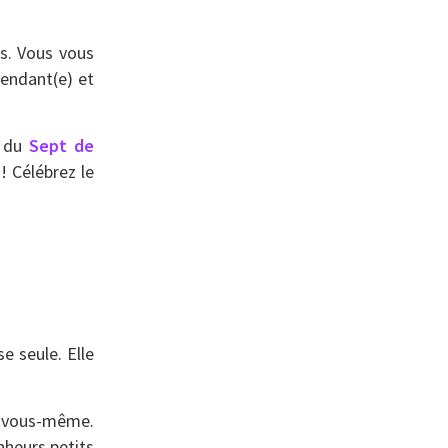
s. Vous vous
pendant(e) et
s du
Sept de
! Célébrez le
e seule. Elle
ec vous-même.
nheurs petits