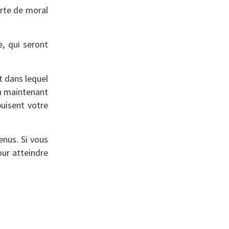
erte de moral
e, qui seront
at dans lequel
on maintenant
puisent votre
enus. Si vous
our atteindre