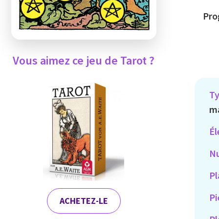
Prog
Vous aimez ce jeu de Tarot ?
Ty
ma
Él
Nu
Pl
Pi
ACHETEZ-LE