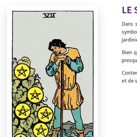
LE 
Dans s
symbol
jardini
Bien q
presqu
Contem
et de s