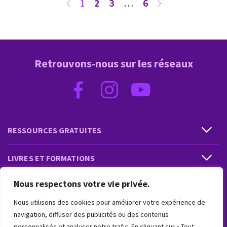
1
2
3
…
6
Retrouvons-nous sur les réseaux
RESSOURCES GRATUITES
LIVRES ET FORMATIONS
Nous respectons votre vie privée.
PRESTATIONS ET PRODUITS
Nous utilisons des cookies pour améliorer votre expérience de
VIVRE INTUITIF
navigation, diffuser des publicités ou des contenus
personnalisés et analyser notre trafic. En cliquant sur « Tout