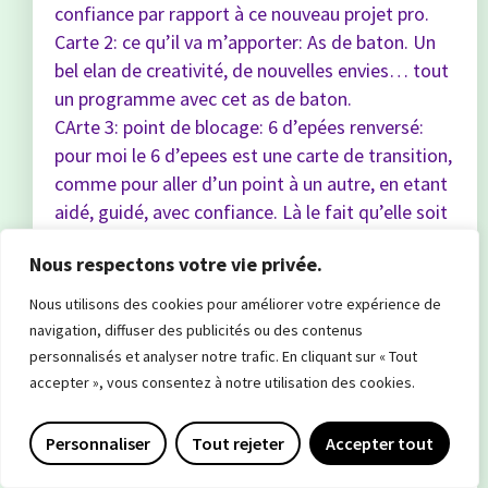
confiance par rapport à ce nouveau projet pro.
Carte 2: ce qu’il va m’apporter: As de baton. Un
bel elan de creativité, de nouvelles envies… tout
un programme avec cet as de baton.
CArte 3: point de blocage: 6 d’epées renversé:
pour moi le 6 d’epees est une carte de transition,
comme pour aller d’un point à un autre, en etant
aidé, guidé, avec confiance. Là le fait qu’elle soit
renversée accentue d’autant plus le blocage et
Nous respectons votre vie privée.
me met en garde sur le fait de ne pas
abandonner avant d’avoir atteint l’autre rive. Je
Nous utilisons des cookies pour améliorer votre expérience de
ne dois pas hésiter à demander de l’aide
navigation, diffuser des publicités ou des contenus
également.
personnalisés et analyser notre trafic. En cliquant sur « Tout
accepter », vous consentez à notre utilisation des cookies.
Pour cette partie du tirage on peut dire que c’est
plutôt positif, avec un bel elan créateur qui doit
Personnaliser
Tout rejeter
Accepter tout
se manifester jusqu’au bout (grâce à l’énergie de
l’as de bâton)