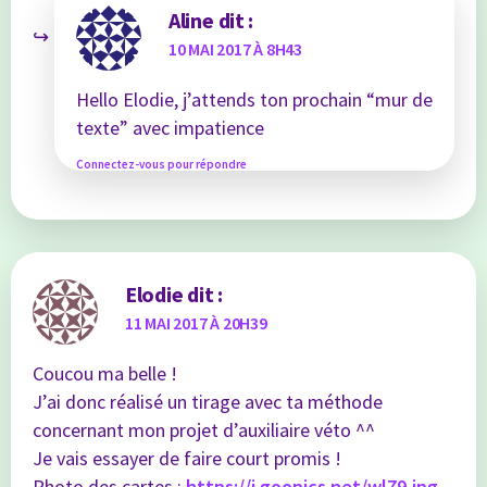
Aline
dit :
10 MAI 2017 À 8H43
Hello Elodie, j’attends ton prochain “mur de
texte” avec impatience
Connectez-vous pour répondre
Elodie
dit :
11 MAI 2017 À 20H39
Coucou ma belle !
J’ai donc réalisé un tirage avec ta méthode
concernant mon projet d’auxiliaire véto ^^
Je vais essayer de faire court promis !
Photo des cartes :
https://i.goopics.net/wl79.jpg