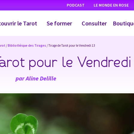
PODCAST
LE MONDE EN ROSE
ouvrir le Tarot
Se former
Consulter
Boutiqu
arot
/
Bibliothèque des Tirages
/ Tirage de Tarot pour le Vendredi 13
arot pour le Vendredi
par
Aline Delille