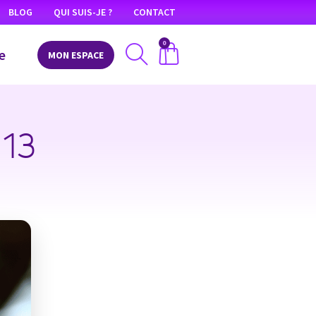
BLOG
QUI SUIS-JE ?
CONTACT
0
e
MON ESPACE
 13