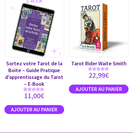
Sortez votre Tarot de la
Tarot Rider Waite Smith
Boite – Guide Pratique
22,99
€
Note
d’apprentissage du Tarot
4.89
sur 5
– E-Book
11,00
€
Note
5.00
sur 5