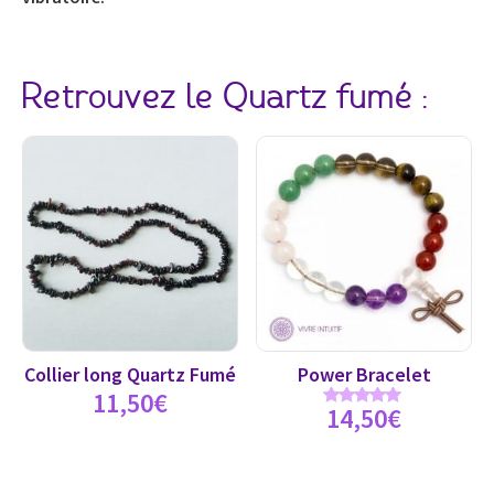
Retrouvez le Quartz fumé :
Collier long Quartz Fumé
Power Bracelet
11,50
€
14,50
€
Note
5.00
sur 5