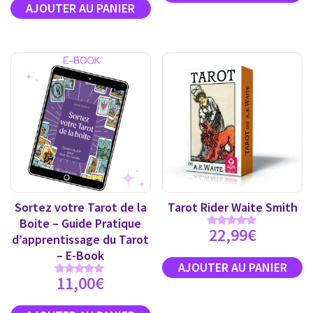
Sortez votre Tarot de la
Tarot Rider Waite Smith
Boite – Guide Pratique
22,99
€
Note
d’apprentissage du Tarot
4.89
sur 5
– E-Book
11,00
€
Note
5.00
sur 5