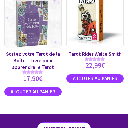
Sortez votre Tarot de la
Tarot Rider Waite Smith
Boîte – Livre pour
22,99
€
Note
apprendre le Tarot
4.89
sur 5
17,90
€
Note
5.00
sur 5