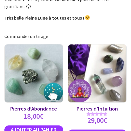
gratifiant. 🙂
Très belle Pleine Lune à toutes et tous !
Commander un tirage
Pierres d’Abondance
Pierres d’Intuition
18,00
€
29,00
€
Note
5.00
sur 5