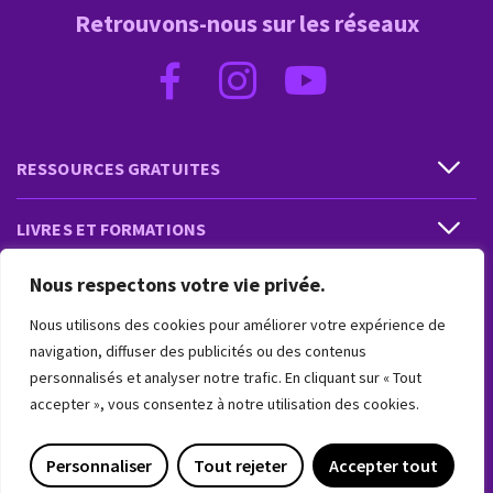
Retrouvons-nous sur les réseaux
RESSOURCES GRATUITES
LIVRES ET FORMATIONS
Nous respectons votre vie privée.
PRESTATIONS ET PRODUITS
Nous utilisons des cookies pour améliorer votre expérience de
VIVRE INTUITIF
navigation, diffuser des publicités ou des contenus
personnalisés et analyser notre trafic. En cliquant sur « Tout
accepter », vous consentez à notre utilisation des cookies.
VIVRE INTUITIF
Personnaliser
Tout rejeter
Accepter tout
Copyright 2018-2026 © Vivre Intuitif. Tous droits réservés