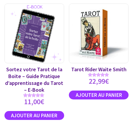
Sortez votre Tarot de la
Tarot Rider Waite Smith
Boite – Guide Pratique
22,99
€
Note
d’apprentissage du Tarot
4.89
sur 5
– E-Book
11,00
€
Note
5.00
sur 5