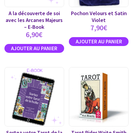
A la découverte de soi
Pochon Velours et Satin
avec les Arcanes Majeurs
Violet
7,90
€
– E-Book
6,90
€
Sortez votre Tarot de la
Tarot Rider Waite Smith