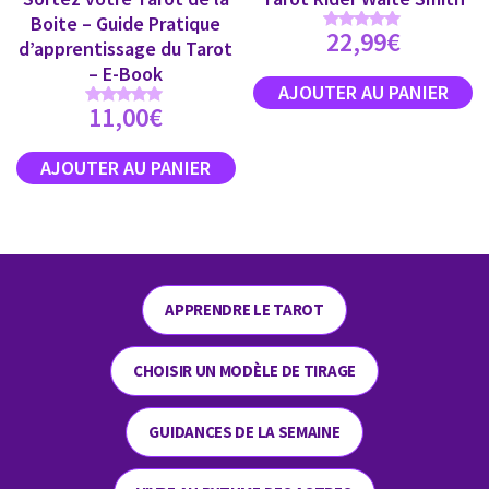
Boite – Guide Pratique
22,99
€
Note
d’apprentissage du Tarot
4.89
sur 5
– E-Book
11,00
€
Note
5.00
sur 5
APPRENDRE LE TAROT
CHOISIR UN MODÈLE DE TIRAGE
GUIDANCES DE LA SEMAINE