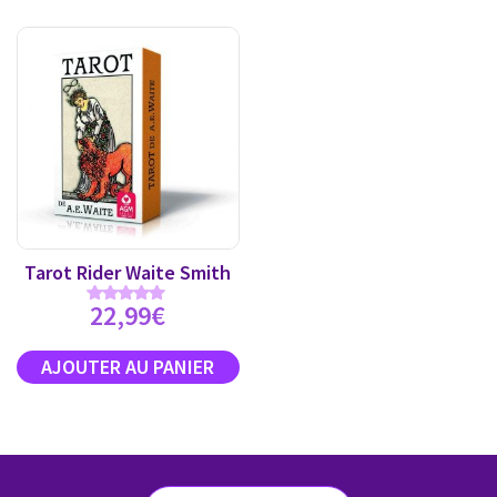
Tarot Rider Waite Smith
22,99
€
Note
4.89
sur 5