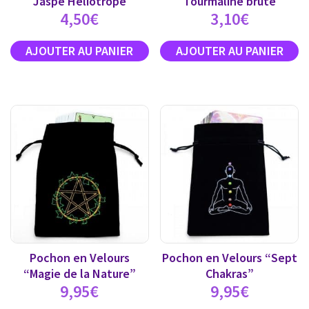
Jaspe Héliotrope
Tourmaline brute
4,50
€
3,10
€
Pochon en Velours
Pochon en Velours “Sept
“Magie de la Nature”
Chakras”
9,95
€
9,95
€