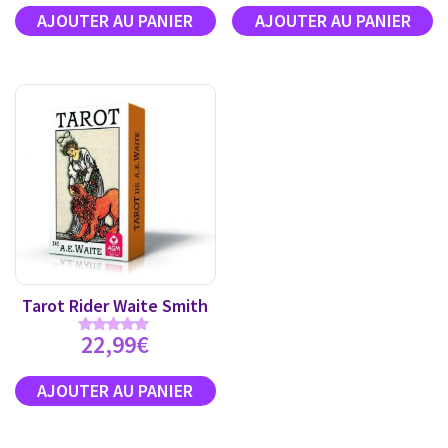
Tarot Rider Waite Smith
22,99
€
Note
4.89
sur 5