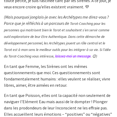
toute petite, je suis fascinée tant par les Sirènes. A ce jour, je
veux encore croire qu’elles existent vraiment. 💜
(Mais pourquoi jonglais-je avec les Archétypes me direz-vous ?
Parce que je réfléchis à un parcours de
Tarot-Coaching pour les
personnes qui maitrisent bien le Tarot et souhaitent s’en servir comme
outil exploratoire de leur Etre Authentique. Dans cette démarche de
développement personnel, les Archétypes jouent un rôle central et le
Tarot est à mon sens le meilleur outils pour les intégrer à sa vie. Si l’idée
du Tarot-Coaching vous intéresse,
laissez-moi un message
. 😉)
En tant que Femme, les Sirènes ont les mêmes
questionnements que moi. Ces questionnements sont
fondamentalement humains : elles veulent se réaliser, vivre
libres, aimer, être aimées en retour.
En tant que Poisson, elles ont la capacité non seulement de
naviguer l’Elément Eau mais aussi de le dompter ! Plonger
dans les prodondeurs de leur Inconscient ne les effraie pas.
Elles accueillent leurs émotions – “positives” ou “négatives”