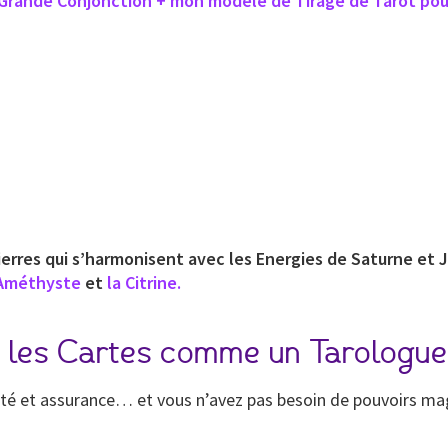
la Grande Conjonction + mon modèle de Tirage de Tarot po
rres qui s’harmonisent avec les Energies de Saturne et J
’Améthyste
et
la Citrine.
iez les Cartes comme un Tarologue
ité et assurance… et vous n’avez pas besoin de pouvoirs mag