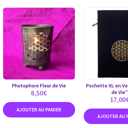
Photophore Fleur de Vie
Pochette XL en Vel
8,50
€
de Vie”
17,00