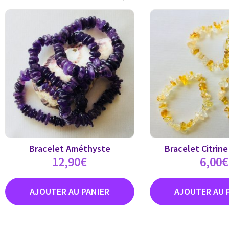
Bracelet Améthyste
Bracelet Citrin
12,90
€
6,00
€