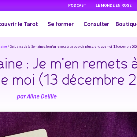
PODCAST
LE MONDE EN ROSE
ouvrir le Tarot
Se former
Consulter
Boutiqu
maine
/ Guidance de la Semaine : Je m’en remets à un pouvoir plus grand que moi (13 décembre 202
ine : Je m’en remets 
ue moi (13 décembre 
par
Aline Delille