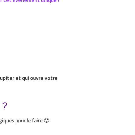
ur cet Evénement unique !
upiter et qui ouvre votre
 ?
iques pour le faire 🙂