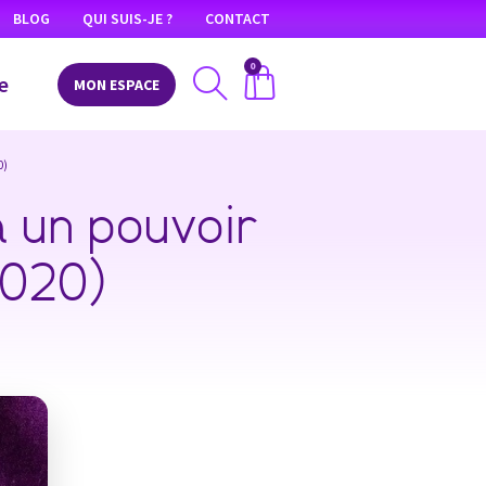
BLOG
QUI SUIS-JE ?
CONTACT
0
e
MON ESPACE
0)
à un pouvoir
2020)