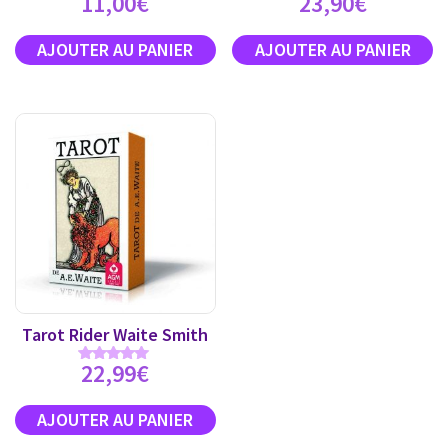
11,00
€
23,90
€
Tarot Rider Waite Smith
22,99
€
Note
4.89
sur 5