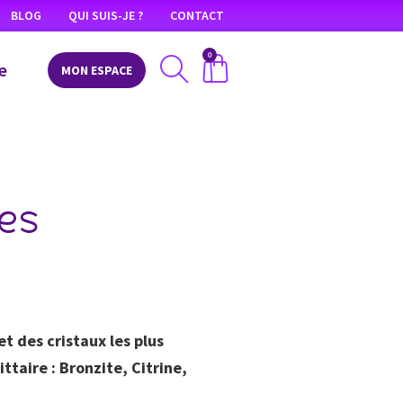
BLOG
QUI SUIS-JE ?
CONTACT
0
e
MON ESPACE
ues
t des cristaux les plus
taire : Bronzite, Citrine,