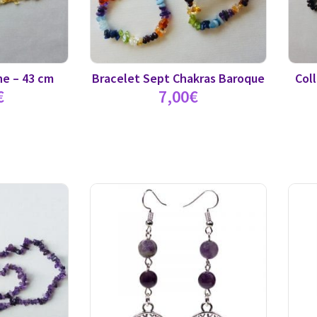
ine – 43 cm
Bracelet Sept Chakras Baroque
Coll
€
7,00
€