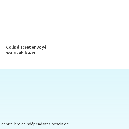
Colis discret envoyé​
sous 24h à 48h​
re esprit libre et indépendant a besoin de