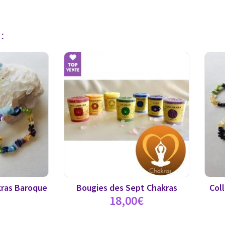
:
kras Baroque
Bougies des Sept Chakras
Coll
18,00
€