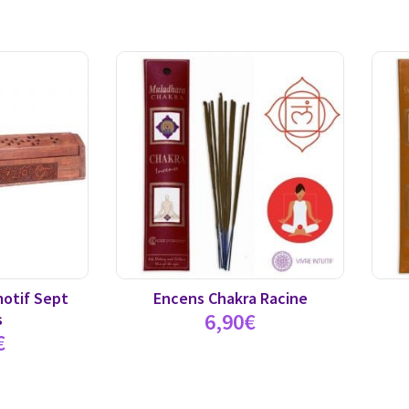
motif Sept
Encens Chakra Racine
6,90
€
s
€