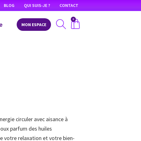
BLOG
QUI SUIS-JE ?
CONTACT
0
e
MON ESPACE
ergie circuler avec aisance à
doux parfum des huiles
 votre relaxation et votre bien-