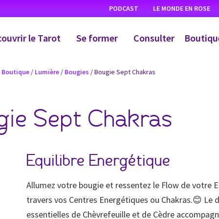
PODCAST
LE MONDE EN ROSE
ouvrir le Tarot
Se former
Consulter
Boutiqu
/
Boutique
/
Lumière
/
Bougies
/ Bougie Sept Chakras
gie Sept Chakras
Equilibre Energétique
Allumez votre bougie et ressentez le Flow de votre En
travers vos Centres Energétiques ou Chakras.😊 Le 
essentielles de Chèvrefeuille et de Cèdre accompagne