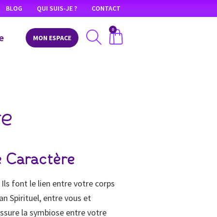
BLOG
QUI SUIS-JE ?
CONTACT
0
e
MON ESPACE
re
e Caractère
ls font le lien entre votre corps
an Spirituel, entre vous et
 assure la symbiose entre votre