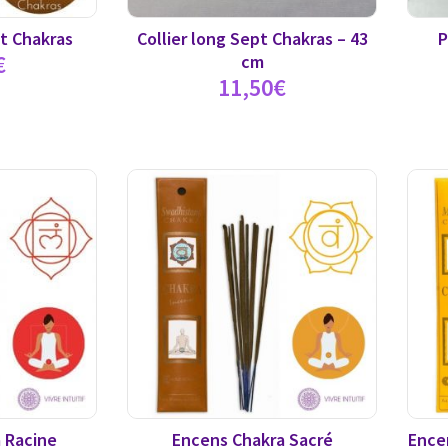
t Chakras
Collier long Sept Chakras – 43
P
€
cm
11,50
€
 Racine
Encens Chakra Sacré
Encen