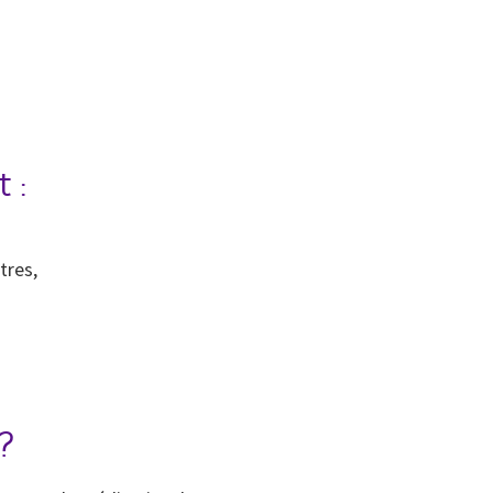
 :
tres,
?