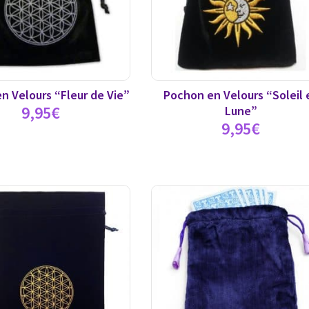
n Velours “Fleur de Vie”
Pochon en Velours “Soleil 
9,95
€
Lune”
9,95
€