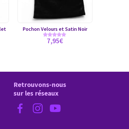
let
Pochon Velours et Satin Noir
7,95
€
Note
5.00
sur 5
Retrouvons-nous
sur les réseaux