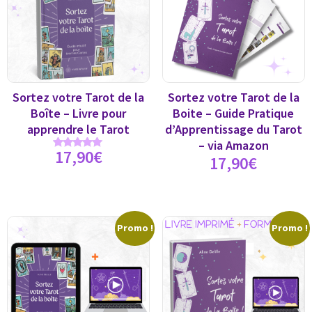
Sortez votre Tarot de la
Sortez votre Tarot de la
Boîte – Livre pour
Boite – Guide Pratique
apprendre le Tarot
d’Apprentissage du Tarot
– via Amazon
17,90
€
Note
17,90
€
5.00
sur 5
Promo !
Promo !