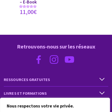
– E-Book
11,00
€
Note
5.00
sur 5
Retrouvons-nous sur les réseaux
RESSOURCES GRATUITES
LIVRES ET FORMATIONS
Nous respectons votre vie privée.
PRESTATIONS ET PRODUITS