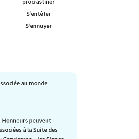
procrastiner
S’entêter
S’ennuyer
 associée au monde
ou Honneurs peuvent
sociées à la Suite des
 Capricorne – les Signes