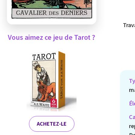
Trav
Vous aimez ce jeu de Tarot ?
Ty
ma
Él
Ca
ACHETEZ-LE
re
De