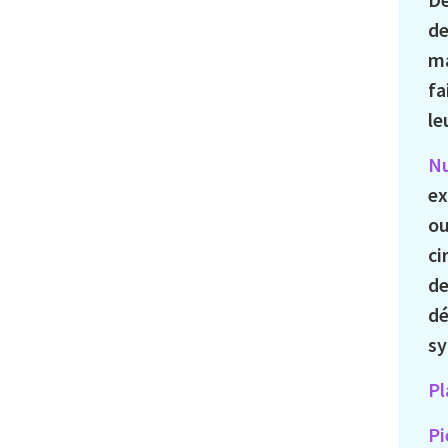
de
ma
fa
le
Nu
ex
ou
ci
de
dé
sy
Pl
Pi