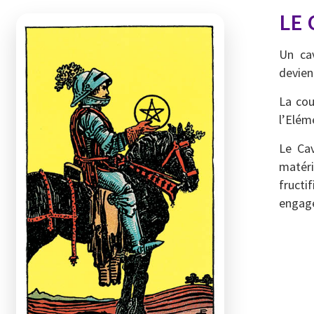
LE 
Un cav
deviend
La cou
l’Elém
Le Cav
matéri
fructi
engage 