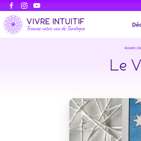
Déc
Accueil
/
As
Le V