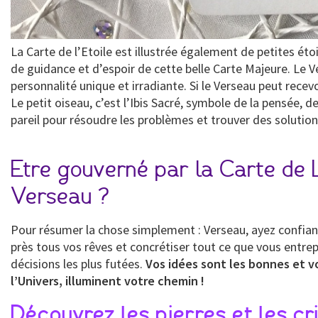
La Carte de l’Etoile est illustrée également de petites ét
de guidance et d’espoir de cette belle Carte Majeure. Le V
personnalité unique et irradiante. Si le Verseau peut recevo
Le petit oiseau, c’est l’Ibis Sacré, symbole de la pensée, de
pareil pour résoudre les problèmes et trouver des solution
Etre gouverné par la Carte de L
Verseau ?
Pour résumer la chose simplement : Verseau, ayez confianc
près tous vos rêves et concrétiser tout ce que vous entrepr
décisions les plus futées.
Vos idées sont les bonnes et vo
l’Univers, illuminent votre chemin !
Découvrez les pierres et les cr