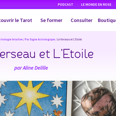
PODCAST
LE MONDE EN ROSE
ouvrir le Tarot
Se former
Consulter
Boutiqu
trologie Intuitive
/
Par Signe Astrologique
/ Le Verseau et L’Etoile
erseau et L’Etoile
par
Aline Delille