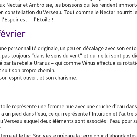
eux Nectar et Ambroisie, les boissons qui les rendent immort
 constellation du Verseau. Tout comme le Nectar nourrit les 
l’Espoir est… l’Etoile !
février
une personnalité originale, un peu en décalage avec son ento
t pas toujours “dans le sens du vent” et qui ne lui sont pas d
 par la rebelle Uranus – qui comme Vénus effectue sa rotati
t suit son propre chemin.
 son esprit ouvert et son charisme.
’Etoile représente une femme nue avec une cruche d’eau dan
a un pied dans l’eau, ce qui représente l’Intuition et l’autre 
du Verseau auquel deux éléments sont associés : l’eau pour s
t.
terre et le lac. Son geste prépare la terre pour d’abondantes