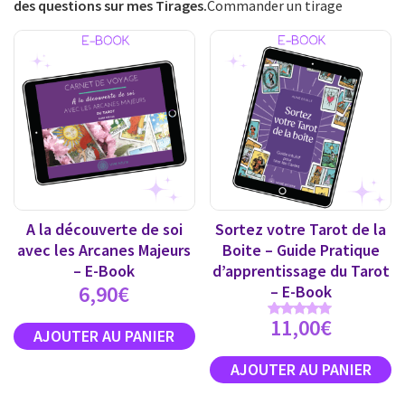
des questions sur mes Tirages.
Commander un tirage
A la découverte de soi
Sortez votre Tarot de la
avec les Arcanes Majeurs
Boite – Guide Pratique
– E-Book
d’apprentissage du Tarot
6,90
€
– E-Book
11,00
€
Note
5.00
sur 5