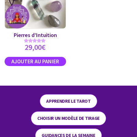
Pierres d’Intuition
29,00
€
Note
5.00
sur 5
APPRENDRE LE TAROT
CHOISIR UN MODÈLE DE TIRAGE
GUIDANCES DE LA SEMAINE