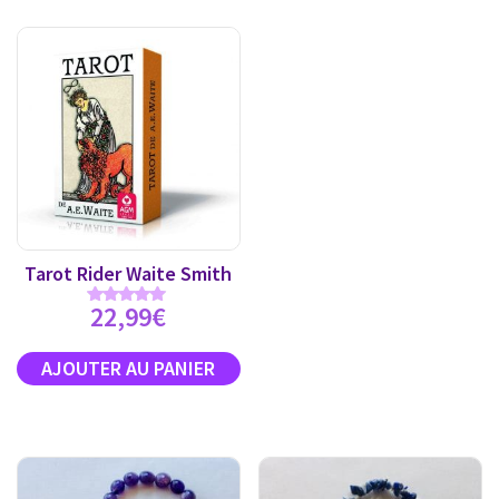
Tarot Rider Waite Smith
22,99
€
Note
4.89
sur 5